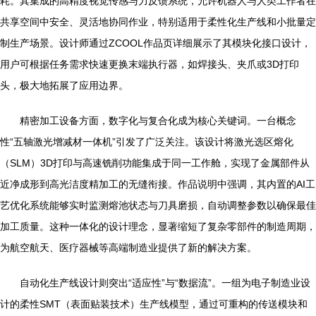
耗。其集成的高精度视觉传感与力反馈系统，允许机器人与人类工作者在
共享空间中安全、灵活地协同作业，特别适用于柔性化生产线和小批量定
制生产场景。设计师通过ZCOOL作品页详细展示了其模块化接口设计，
用户可根据任务需求快速更换末端执行器，如焊接头、夹爪或3D打印
头，极大地拓展了应用边界。
精密加工设备方面，数字化与复合化成为核心关键词。一台概念
性“五轴激光增减材一体机”引发了广泛关注。该设计将激光选区熔化
（SLM）3D打印与高速铣削功能集成于同一工作舱，实现了金属部件从
近净成形到高光洁度精加工的无缝衔接。作品说明中强调，其内置的AI工
艺优化系统能够实时监测熔池状态与刀具磨损，自动调整参数以确保最佳
加工质量。这种一体化的设计理念，显著缩短了复杂零部件的制造周期，
为航空航天、医疗器械等高端制造业提供了新的解决方案。
自动化生产线设计则突出“适应性”与“数据流”。一组为电子制造业设
计的柔性SMT（表面贴装技术）生产线模型，通过可重构的传送模块和